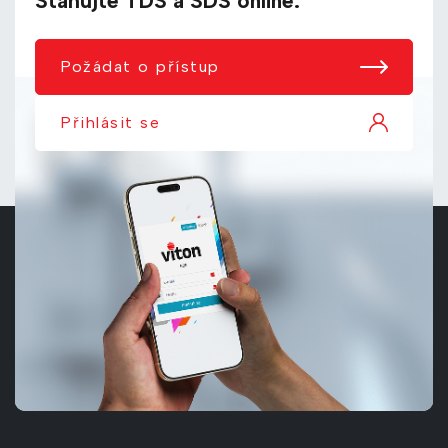
Stahujte TDS a SDS online.
Požádat o přístup
Přihlásit se