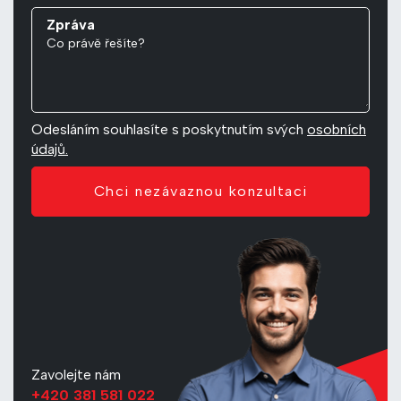
Zpráva
Odesláním souhlasíte s poskytnutím svých
osobních
údajů.
Chci nezávaznou konzultaci
Zavolejte nám
+420 381 581 022