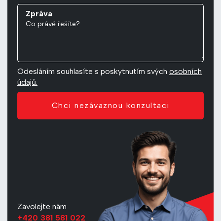
Zpráva
Odesláním souhlasíte s poskytnutím svých
osobních
údajů.
Chci nezávaznou konzultaci
Zavolejte nám
+420 381 581 022