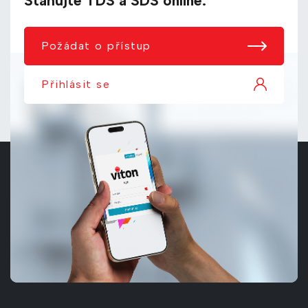
Stahujte TDS a SDS online.
Požádat o přístup
Přihlásit se