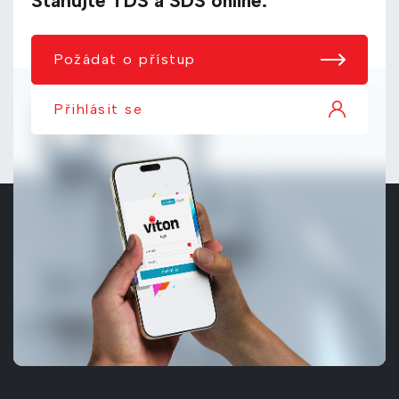
Stahujte TDS a SDS online.
Požádat o přístup
Přihlásit se