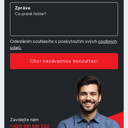
Zpráva
Odesláním souhlasíte s poskytnutím svých
osobních
údajů.
Chci nezávaznou konzultaci
Zavolejte nám
+420 381 581 022